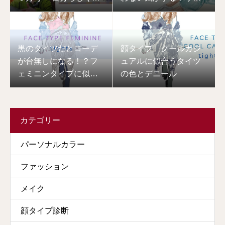
育する」〜パーソナル
ー×アクティブキュート
カラー診断と骨格診断
×ストレート トータル
で私らしさを活かす〜
診断解説
監修いたしました
黒のタイツだとコーデ
顔タイプ クールカジ
が台無しになる！？フ
ュアルに似合うタイツ
ェミニンタイプに似合
の色とデニール
うタイツ
カテゴリー
パーソナルカラー
ファッション
メイク
顔タイプ診断