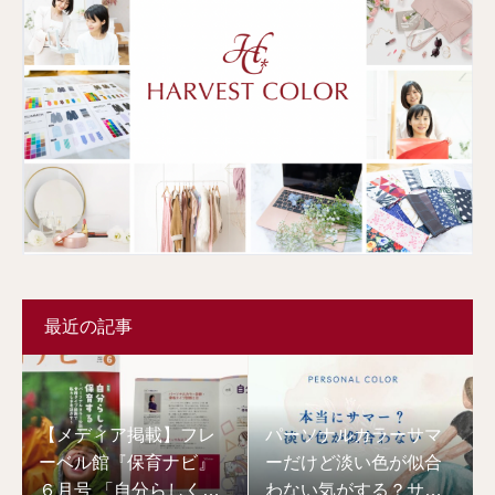
最近の記事
【メディア掲載】フレ
パーソナルカラーサマ
ーベル館『保育ナビ』
ーだけど淡い色が似合
６月号 「自分らしく保
わない気がする？サマ